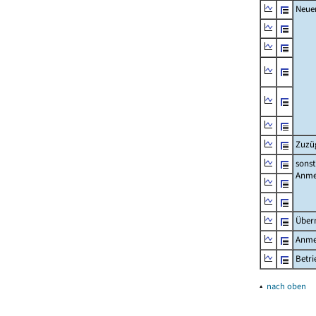
Neue
Zuzü
sonst
Anme
Über
Anme
Betr
▴
nach oben