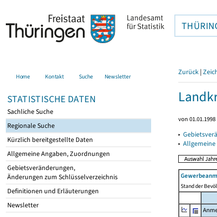
THÜRIN
Zurück
|
Zeic
Home
Kontakt
Suche
Newsletter
Landkr
STATISTISCHE DATEN
Sachliche Suche
von 01.01.1998 
Regionale Suche
▸
Gebietsver
Kürzlich bereitgestellte Daten
▸
Allgemeine
Allgemeine Angaben, Zuordnungen
Gebietsveränderungen,
Gewerbeanme
Änderungen zum Schlüsselverzeichnis
Stand der Bevöl
Definitionen und Erläuterungen
Newsletter
Anme