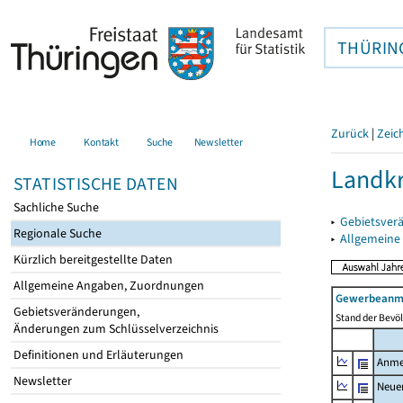
THÜRIN
Zurück
|
Zeic
Home
Kontakt
Suche
Newsletter
Landkr
STATISTISCHE DATEN
Sachliche Suche
▸
Gebietsver
Regionale Suche
▸
Allgemeine
Kürzlich bereitgestellte Daten
Allgemeine Angaben, Zuordnungen
Gewerbeanme
Gebietsveränderungen,
Stand der Bevöl
Änderungen zum Schlüsselverzeichnis
Definitionen und Erläuterungen
Anme
Newsletter
Neue