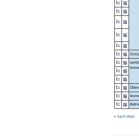
Zuzü
sonst
Anme
Über
Anme
Betr
▴
nach oben