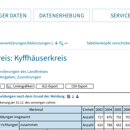
GER DATEN
DATENERHEBUNG
SERVIC
henerklärungen/Abkürzungen
|
Tabellenköpfe verschob
eis: Kyffhäuserkreis
änderungen des Landkreises
 Angaben, Zuordnungen
ldungen nach dem Grund der Meldung
kerung per 31.12. des vorvorigen Jahres
Merkmal
Einheit
2003
2004
2005
200
ldungen insgesamt
Anzahl
717
870
752
70
rrichtungen
zusammen
Anzahl
610
788
652
61