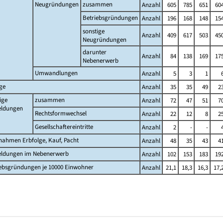
Neugründungen
zusammen
Anzahl
605
785
651
60
Betriebsgründungen
Anzahl
196
168
148
15
sonstige
Anzahl
409
617
503
45
Neugründungen
darunter
Anzahl
84
138
169
17
Nebenerwerb
Umwandlungen
Anzahl
5
3
1
ge
Anzahl
35
35
49
2
ige
zusammen
Anzahl
72
47
51
7
ldungen
Rechtsformwechsel
Anzahl
22
12
8
2
Gesellschaftereintritte
Anzahl
2
-
-
nahmen Erbfolge, Kauf, Pacht
Anzahl
48
35
43
4
ldungen im Nebenerwerb
Anzahl
102
153
183
19
iebsgründungen je 10000 Einwohner
Anzahl
21,1
18,3
16,3
17,