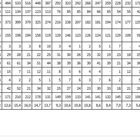
4
484
533
516
448
387
292
323
292
266
247
259
228
232
17
4
111
134
137
123
113
76
85
85
84
66
65
54
55
4
0
373
399
379
325
274
216
238
207
182
181
194
174
177
12
5
155
198
194
158
119
129
146
123
126
124
121
129
109
9
6
3
3
3
8
10
3
4
1
2
5
1
7
.
3
29
28
21
22
25
31
30
26
25
32
19
23
18
2
0
61
61
34
51
44
38
39
36
30
41
39
21
34
3
5
15
7
11
12
11
8
5
6
4
4
-
1
12
4
4
2
2
5
1
5
7
6
3
7
6
2
.
1
42
52
21
34
32
25
27
24
23
30
33
18
21
2
2
171
210
212
178
131
149
159
133
141
141
132
145
122
10
2
12,6
15,4
16,0
14,7
13,7
9,3
10,6
10,8
10,8
8,6
8,4
7,0
7,3
5,