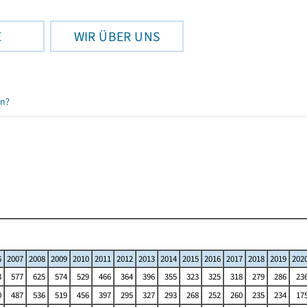
E
WIR ÜBER UNS
en?
6
2007
2008
2009
2010
2011
2012
2013
2014
2015
2016
2017
2018
2019
202
3
577
625
574
529
466
364
396
355
323
325
318
279
286
23
0
487
536
519
456
397
295
327
293
268
252
260
235
234
17