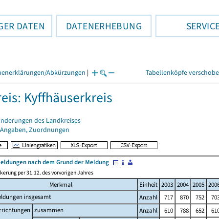
GER DATEN
DATENERHEBUNG
SERVIC
henerklärungen/Abkürzungen
|
Tabellenköpfe verschob
eis: Kyffhäuserkreis
änderungen des Landkreises
 Angaben, Zuordnungen
ldungen nach dem Grund der Meldung
kerung per 31.12. des vorvorigen Jahres
Merkmal
Einheit
2003
2004
2005
200
ldungen insgesamt
Anzahl
717
870
752
70
rrichtungen
zusammen
Anzahl
610
788
652
61