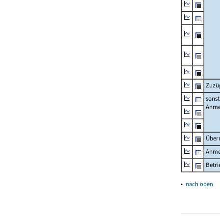
Zuzü
sonst
Anme
Über
Anme
Betr
▴
nach oben