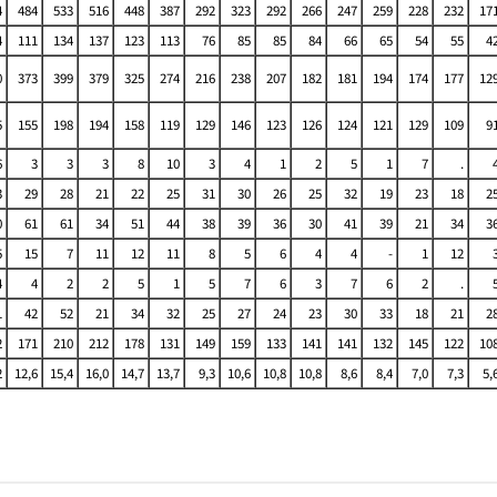
4
484
533
516
448
387
292
323
292
266
247
259
228
232
17
4
111
134
137
123
113
76
85
85
84
66
65
54
55
4
0
373
399
379
325
274
216
238
207
182
181
194
174
177
12
5
155
198
194
158
119
129
146
123
126
124
121
129
109
9
6
3
3
3
8
10
3
4
1
2
5
1
7
.
3
29
28
21
22
25
31
30
26
25
32
19
23
18
2
0
61
61
34
51
44
38
39
36
30
41
39
21
34
3
5
15
7
11
12
11
8
5
6
4
4
-
1
12
4
4
2
2
5
1
5
7
6
3
7
6
2
.
1
42
52
21
34
32
25
27
24
23
30
33
18
21
2
2
171
210
212
178
131
149
159
133
141
141
132
145
122
10
2
12,6
15,4
16,0
14,7
13,7
9,3
10,6
10,8
10,8
8,6
8,4
7,0
7,3
5,