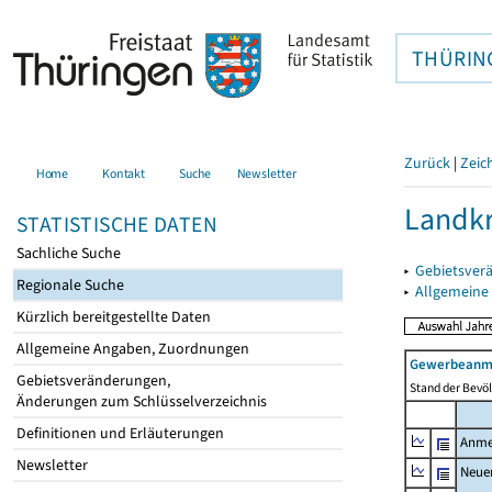
THÜRIN
Zurück
|
Zeic
Home
Kontakt
Suche
Newsletter
Landkr
STATISTISCHE DATEN
Sachliche Suche
▸
Gebietsver
Regionale Suche
▸
Allgemeine
Kürzlich bereitgestellte Daten
Allgemeine Angaben, Zuordnungen
Gewerbeanme
Gebietsveränderungen,
Stand der Bevöl
Änderungen zum Schlüsselverzeichnis
Definitionen und Erläuterungen
Anme
Newsletter
Neue