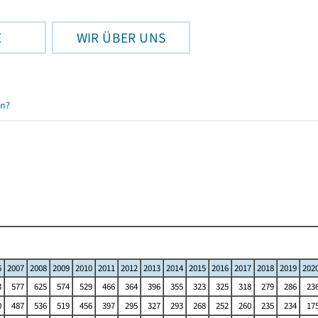
E
WIR ÜBER UNS
en?
6
2007
2008
2009
2010
2011
2012
2013
2014
2015
2016
2017
2018
2019
202
3
577
625
574
529
466
364
396
355
323
325
318
279
286
23
0
487
536
519
456
397
295
327
293
268
252
260
235
234
17