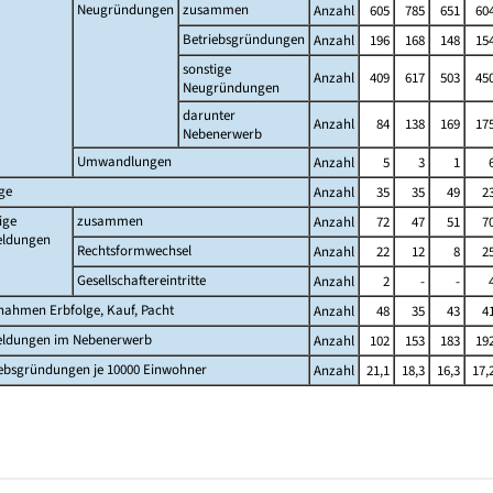
Neugründungen
zusammen
Anzahl
605
785
651
60
Betriebsgründungen
Anzahl
196
168
148
15
sonstige
Anzahl
409
617
503
45
Neugründungen
darunter
Anzahl
84
138
169
17
Nebenerwerb
Umwandlungen
Anzahl
5
3
1
ge
Anzahl
35
35
49
2
ige
zusammen
Anzahl
72
47
51
7
ldungen
Rechtsformwechsel
Anzahl
22
12
8
2
Gesellschaftereintritte
Anzahl
2
-
-
nahmen Erbfolge, Kauf, Pacht
Anzahl
48
35
43
4
ldungen im Nebenerwerb
Anzahl
102
153
183
19
iebsgründungen je 10000 Einwohner
Anzahl
21,1
18,3
16,3
17,