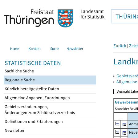
THÜRIN
Zurück
|
Zeic
Home
Kontakt
Suche
Newsletter
Landkr
STATISTISCHE DATEN
Sachliche Suche
▸
Gebietsver
Regionale Suche
▸
Allgemeine
Kürzlich bereitgestellte Daten
Allgemeine Angaben, Zuordnungen
Gewerbeanme
Gebietsveränderungen,
Stand der Bevöl
Änderungen zum Schlüsselverzeichnis
Definitionen und Erläuterungen
Anme
Newsletter
Neue