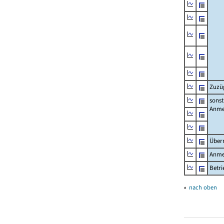
Zuzü
sonst
Anme
Über
Anme
Betr
▴
nach oben