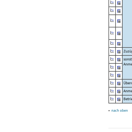
Zuzü
sonst
Anme
Über
Anme
Betr
▴
nach oben