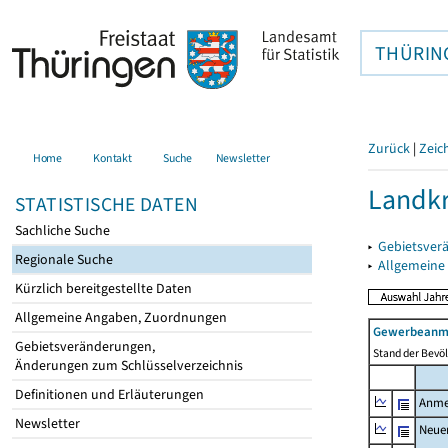
THÜRIN
Zurück
|
Zeic
Home
Kontakt
Suche
Newsletter
Landk
STATISTISCHE DATEN
Sachliche Suche
▸
Gebietsver
Regionale Suche
▸
Allgemeine
Kürzlich bereitgestellte Daten
Allgemeine Angaben, Zuordnungen
Gewerbeanme
Gebietsveränderungen,
Stand der Bevöl
Änderungen zum Schlüsselverzeichnis
Definitionen und Erläuterungen
Anme
Newsletter
Neue