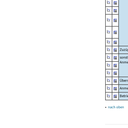
Zuzü
sonst
Anme
Über
Anme
Betr
▴
nach oben