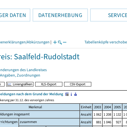
GER DATEN
DATENERHEBUNG
SERVIC
henerklärungen/Abkürzungen
|
Tabellenköpfe verschob
eis: Saalfeld-Rudolstadt
änderungen des Landkreises
 Angaben, Zuordnungen
ldungen nach dem Grund der Meldung
kerung per 31.12. des vorvorigen Jahres
Merkmal
Einheit
2003
2004
2005
2
ldungen insgesamt
Anzahl
1 062
1 208
1 132
1 
rrichtungen
zusammen
Anzahl
881
1 046
927