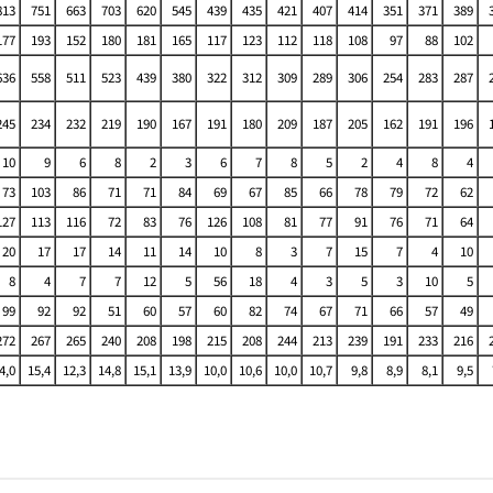
813
751
663
703
620
545
439
435
421
407
414
351
371
389
177
193
152
180
181
165
117
123
112
118
108
97
88
102
636
558
511
523
439
380
322
312
309
289
306
254
283
287
245
234
232
219
190
167
191
180
209
187
205
162
191
196
10
9
6
8
2
3
6
7
8
5
2
4
8
4
73
103
86
71
71
84
69
67
85
66
78
79
72
62
127
113
116
72
83
76
126
108
81
77
91
76
71
64
20
17
17
14
11
14
10
8
3
7
15
7
4
10
8
4
7
7
12
5
56
18
4
3
5
3
10
5
99
92
92
51
60
57
60
82
74
67
71
66
57
49
272
267
265
240
208
198
215
208
244
213
239
191
233
216
4,0
15,4
12,3
14,8
15,1
13,9
10,0
10,6
10,0
10,7
9,8
8,9
8,1
9,5