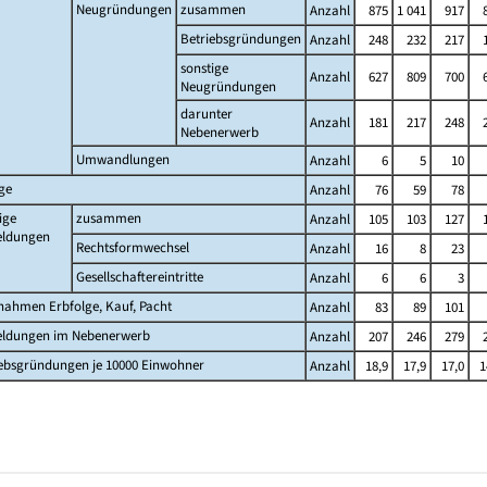
Neugründungen
zusammen
Anzahl
875
1 041
917
Betriebsgründungen
Anzahl
248
232
217
sonstige
Anzahl
627
809
700
Neugründungen
darunter
Anzahl
181
217
248
Nebenerwerb
Umwandlungen
Anzahl
6
5
10
ge
Anzahl
76
59
78
ige
zusammen
Anzahl
105
103
127
ldungen
Rechtsformwechsel
Anzahl
16
8
23
Gesellschaftereintritte
Anzahl
6
6
3
nahmen Erbfolge, Kauf, Pacht
Anzahl
83
89
101
ldungen im Nebenerwerb
Anzahl
207
246
279
iebsgründungen je 10000 Einwohner
Anzahl
18,9
17,9
17,0
1