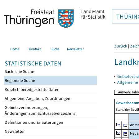
THÜRIN
Zurück
|
Zeic
Home
Kontakt
Suche
Newsletter
Landkr
STATISTISCHE DATEN
Sachliche Suche
▸
Gebietsver
Regionale Suche
▸
Allgemeine
Kürzlich bereitgestellte Daten
Allgemeine Angaben, Zuordnungen
Gewerbeanme
Gebietsveränderungen,
Stand der Bevöl
Änderungen zum Schlüsselverzeichnis
Definitionen und Erläuterungen
Anme
Newsletter
Neue