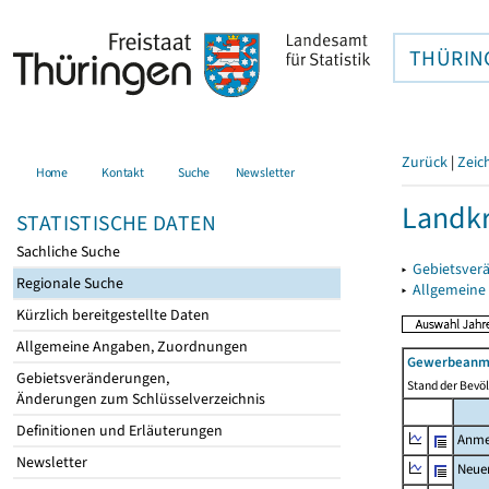
THÜRIN
Zurück
|
Zeic
Home
Kontakt
Suche
Newsletter
Landkr
STATISTISCHE DATEN
Sachliche Suche
▸
Gebietsver
Regionale Suche
▸
Allgemeine
Kürzlich bereitgestellte Daten
Allgemeine Angaben, Zuordnungen
Gewerbeanme
Gebietsveränderungen,
Stand der Bevöl
Änderungen zum Schlüsselverzeichnis
Definitionen und Erläuterungen
Anme
Newsletter
Neue