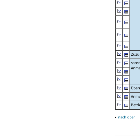
Zuzü
sonst
Anme
Über
Anme
Betr
▴
nach oben