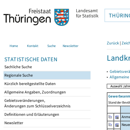
THÜRIN
Zurück
|
Zeic
Home
Kontakt
Suche
Newsletter
Landkr
STATISTISCHE DATEN
Sachliche Suche
▸
Gebietsver
Regionale Suche
▸
Allgemeine
Kürzlich bereitgestellte Daten
Allgemeine Angaben, Zuordnungen
Gewerbeanme
Gebietsveränderungen,
Stand der Bevöl
Änderungen zum Schlüsselverzeichnis
Definitionen und Erläuterungen
Anme
Newsletter
Neue