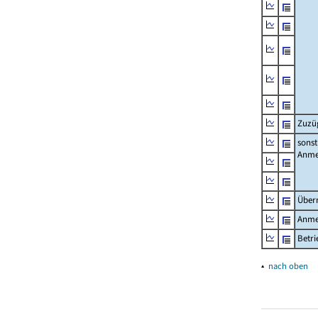
Zuzü
sonst
Anme
Über
Anme
Betr
▴
nach oben