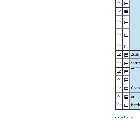
Zuzü
sonst
Anme
Über
Anme
Betr
▴
nach oben