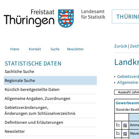
THÜRIN
Zurück
|
Zeic
Home
Kontakt
Suche
Newsletter
Landkr
STATISTISCHE DATEN
Sachliche Suche
▸
Gebietsver
Regionale Suche
▸
Allgemeine
Kürzlich bereitgestellte Daten
Allgemeine Angaben, Zuordnungen
Gewerbeanme
Gebietsveränderungen,
Stand der Bevöl
Änderungen zum Schlüsselverzeichnis
Definitionen und Erläuterungen
Anme
Newsletter
Neue