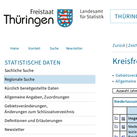
THÜRIN
Zurück
|
Zeic
Home
Kontakt
Suche
Newsletter
Kreisfr
STATISTISCHE DATEN
Sachliche Suche
▸
Gebietsverä
Regionale Suche
▸
Allgemeine
Kürzlich bereitgestellte Daten
Allgemeine Angaben, Zuordnungen
Niederlassu
Gebietsveränderungen,
Änderungen zum Schlüsselverzeichnis
Insg
Definitionen und Erläuterungen
Niede
Newsletter
sozia
Beschä