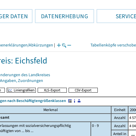
GER DATEN
DATENERHEBUNG
SERVIC
henerklärungen/Abkürzungen
|
Tabellenköpfe verschob
eis: Eichsfeld
änderungen des Landkreises
 Angaben, Zuordnungen
ngen nach Beschäftigtengrößenklassen
Merkmal
Einheit
200
esamt
Anzahl
4 57
rlassungen mit sozialversicherungspflichtig
0 - 9
Anzahl
4 04
ftigten von ... bis ...
Anteil in