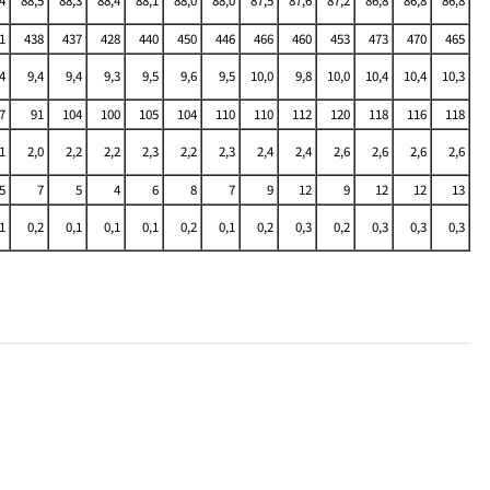
4
88,5
88,3
88,4
88,1
88,0
88,0
87,5
87,6
87,2
86,8
86,8
86,8
1
438
437
428
440
450
446
466
460
453
473
470
465
4
9,4
9,4
9,3
9,5
9,6
9,5
10,0
9,8
10,0
10,4
10,4
10,3
7
91
104
100
105
104
110
110
112
120
118
116
118
1
2,0
2,2
2,2
2,3
2,2
2,3
2,4
2,4
2,6
2,6
2,6
2,6
5
7
5
4
6
8
7
9
12
9
12
12
13
1
0,2
0,1
0,1
0,1
0,2
0,1
0,2
0,3
0,2
0,3
0,3
0,3