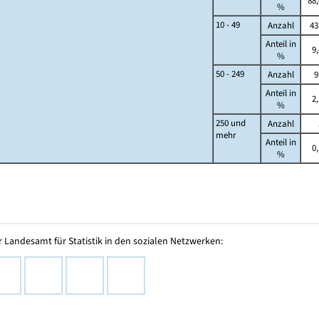
88,
%
10 - 49
Anzahl
43
Anteil in
9,
%
50 - 249
Anzahl
9
Anteil in
2,
%
250 und
Anzahl
mehr
Anteil in
0,
%
 Landesamt für Statistik in den sozialen Netzwerken: