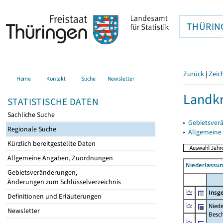
THÜRIN
Zurück
|
Zeic
Home
Kontakt
Suche
Newsletter
Landkr
STATISTISCHE DATEN
Sachliche Suche
▸
Gebietsver
Regionale Suche
▸
Allgemeine
Kürzlich bereitgestellte Daten
Allgemeine Angaben, Zuordnungen
Niederlassu
Gebietsveränderungen,
Änderungen zum Schlüsselverzeichnis
Insg
Definitionen und Erläuterungen
Niede
Newsletter
Beschä