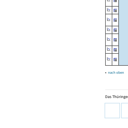
▴
nach oben
Das Thüringer