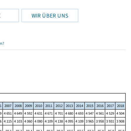
E
WIR ÜBER UNS
en?
6
2007
2008
2009
2010
2011
2012
2013
2014
2015
2016
2017
2018
9
4 651
4 649
4 592
4 631
4 671
4 701
4 680
4 693
4 547
4 561
4 529
4 504
6
4 115
4 103
4 060
4 080
4 109
4 138
4 095
4 109
3 965
3 958
3 931
3 908