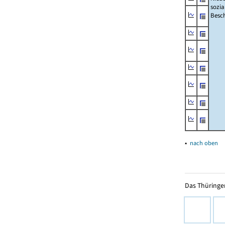
sozia
Beschä
▴
nach oben
Das Thüringer