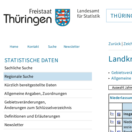
THÜRIN
Zurück
|
Zeic
Home
Kontakt
Suche
Newsletter
Landkr
STATISTISCHE DATEN
Sachliche Suche
▸
Gebietsver
Regionale Suche
▸
Allgemeine
Kürzlich bereitgestellte Daten
Allgemeine Angaben, Zuordnungen
Niederlassu
Gebietsveränderungen,
Änderungen zum Schlüsselverzeichnis
Insg
Definitionen und Erläuterungen
Niede
Newsletter
sozia
Beschä