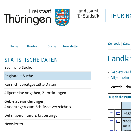
THÜRIN
Zurück
|
Zeic
Home
Kontakt
Suche
Newsletter
Landk
STATISTISCHE DATEN
Sachliche Suche
▸
Gebietsver
Regionale Suche
▸
Allgemeine
Kürzlich bereitgestellte Daten
Allgemeine Angaben, Zuordnungen
Niederlassu
Gebietsveränderungen,
Änderungen zum Schlüsselverzeichnis
Insg
Definitionen und Erläuterungen
Niede
Newsletter
sozia
Beschä