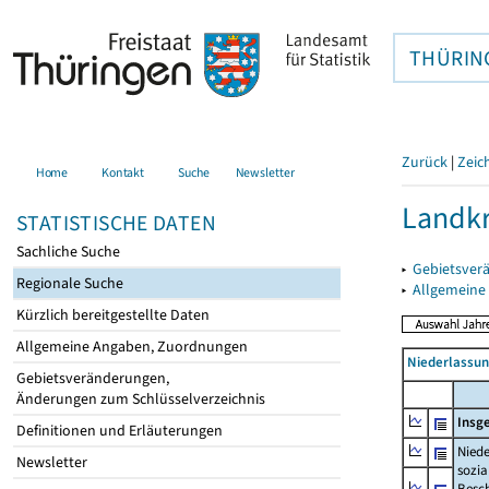
THÜRIN
Zurück
|
Zeic
Home
Kontakt
Suche
Newsletter
Landkr
STATISTISCHE DATEN
Sachliche Suche
▸
Gebietsver
Regionale Suche
▸
Allgemeine
Kürzlich bereitgestellte Daten
Allgemeine Angaben, Zuordnungen
Niederlassu
Gebietsveränderungen,
Änderungen zum Schlüsselverzeichnis
Insg
Definitionen und Erläuterungen
Niede
Newsletter
sozia
Beschä