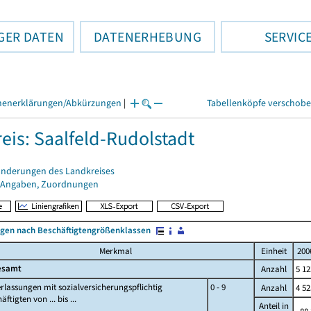
GER DATEN
DATENERHEBUNG
SERVIC
henerklärungen/Abkürzungen
|
Tabellenköpfe verschob
eis: Saalfeld-Rudolstadt
änderungen des Landkreises
 Angaben, Zuordnungen
ngen nach Beschäftigtengrößenklassen
Merkmal
Einheit
200
esamt
Anzahl
5 12
rlassungen mit sozialversicherungspflichtig
0 - 9
Anzahl
4 52
ftigten von ... bis ...
Anteil in