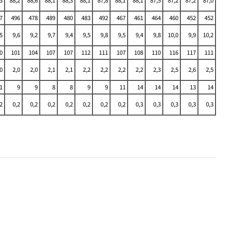
3
88,2
88,6
88,1
88,3
88,1
87,8
88,1
88,1
87,5
87,2
87,2
87,0
7
496
478
489
480
483
492
467
461
464
460
452
452
5
9,6
9,2
9,7
9,4
9,5
9,8
9,5
9,4
9,8
10,0
9,9
10,2
0
101
104
107
107
112
111
107
108
110
116
117
111
0
2,0
2,0
2,1
2,1
2,2
2,2
2,2
2,2
2,3
2,5
2,6
2,5
1
9
9
8
8
9
9
11
14
14
14
13
14
2
0,2
0,2
0,2
0,2
0,2
0,2
0,2
0,3
0,3
0,3
0,3
0,3