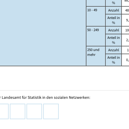
88,
%
10 - 49
Anzahl
48
Anteil in
9,
%
50 - 249
Anzahl
10
Anteil in
2,
%
250 und
Anzahl
1
mehr
Anteil in
0,
%
 Landesamt für Statistik in den sozialen Netzwerken: