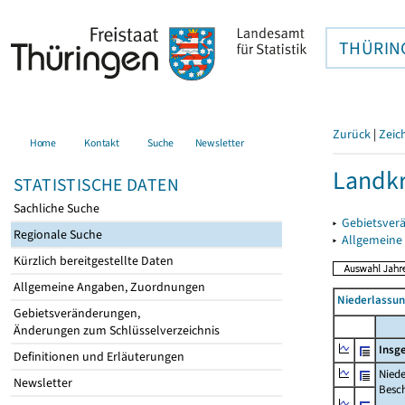
THÜRIN
Zurück
|
Zeic
Home
Kontakt
Suche
Newsletter
Landkr
STATISTISCHE DATEN
Sachliche Suche
▸
Gebietsver
Regionale Suche
▸
Allgemeine
Kürzlich bereitgestellte Daten
Allgemeine Angaben, Zuordnungen
Niederlassu
Gebietsveränderungen,
Änderungen zum Schlüsselverzeichnis
Insg
Definitionen und Erläuterungen
Niede
Newsletter
Beschä