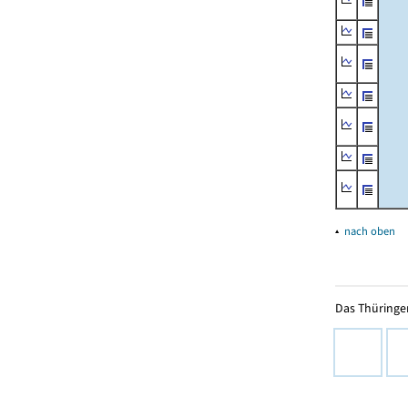
▴
nach oben
Das Thüringer