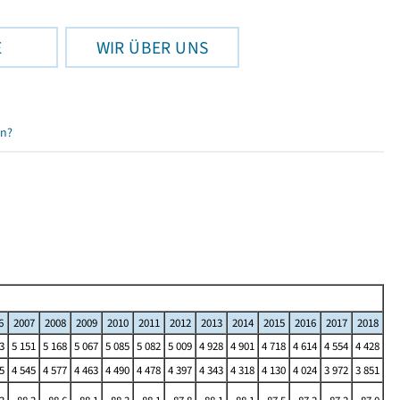
E
WIR ÜBER UNS
en?
6
2007
2008
2009
2010
2011
2012
2013
2014
2015
2016
2017
2018
3
5 151
5 168
5 067
5 085
5 082
5 009
4 928
4 901
4 718
4 614
4 554
4 428
5
4 545
4 577
4 463
4 490
4 478
4 397
4 343
4 318
4 130
4 024
3 972
3 851