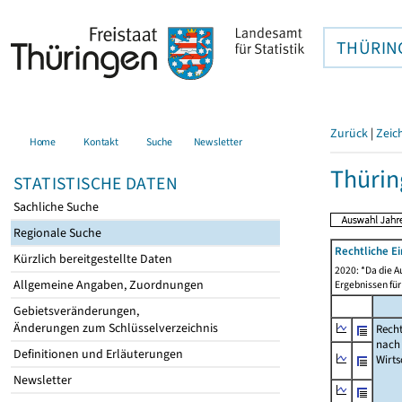
THÜRIN
Zurück
|
Zeic
Home
Kontakt
Suche
Newsletter
Thürin
STATISTISCHE DATEN
Sachliche Suche
Regionale Suche
Rechtliche E
Kürzlich bereitgestellte Daten
2020: *Da die A
Allgemeine Angaben, Zuordnungen
Ergebnissen für
Gebietsveränderungen,
Änderungen zum Schlüsselverzeichnis
Recht
nach
Definitionen und Erläuterungen
Wirts
Newsletter