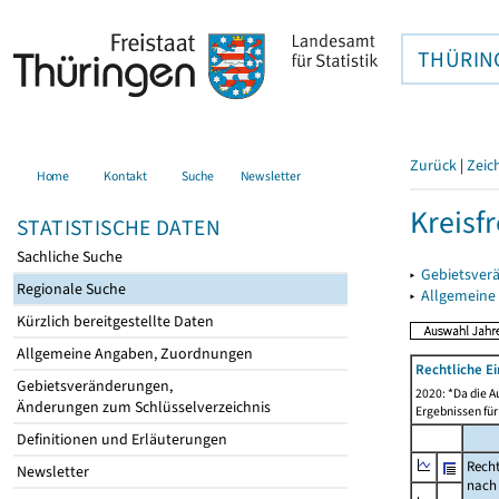
THÜRIN
Zurück
|
Zeic
Home
Kontakt
Suche
Newsletter
Kreisfr
STATISTISCHE DATEN
Sachliche Suche
▸
Gebietsverä
Regionale Suche
▸
Allgemeine
Kürzlich bereitgestellte Daten
Allgemeine Angaben, Zuordnungen
Rechtliche E
Gebietsveränderungen,
2020: *Da die A
Änderungen zum Schlüsselverzeichnis
Ergebnissen für
Definitionen und Erläuterungen
Recht
Newsletter
nach