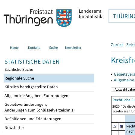
THÜRIN
Zurück
|
Zeic
Home
Kontakt
Suche
Newsletter
Kreisfr
STATISTISCHE DATEN
Sachliche Suche
▸
Gebietsverä
Regionale Suche
▸
Allgemeine
Kürzlich bereitgestellte Daten
Allgemeine Angaben, Zuordnungen
Rechtliche E
Gebietsveränderungen,
2020: *Da die A
Änderungen zum Schlüsselverzeichnis
Ergebnissen für
Definitionen und Erläuterungen
Recht
Newsletter
nach