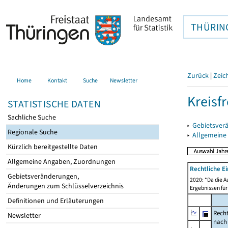
THÜRIN
Zurück
|
Zeic
Home
Kontakt
Suche
Newsletter
Kreisf
STATISTISCHE DATEN
Sachliche Suche
▸
Gebietsverä
Regionale Suche
▸
Allgemeine
Kürzlich bereitgestellte Daten
Allgemeine Angaben, Zuordnungen
Rechtliche E
Gebietsveränderungen,
2020: *Da die A
Änderungen zum Schlüsselverzeichnis
Ergebnissen für
Definitionen und Erläuterungen
Recht
Newsletter
nach