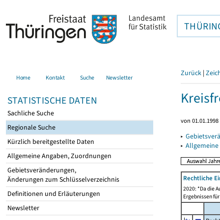
THÜRIN
Zurück
|
Zeic
Home
Kontakt
Suche
Newsletter
Kreisfr
STATISTISCHE DATEN
Sachliche Suche
von 01.01.1998 
Regionale Suche
▸
Gebietsverä
Kürzlich bereitgestellte Daten
▸
Allgemeine
Allgemeine Angaben, Zuordnungen
Gebietsveränderungen,
Rechtliche E
Änderungen zum Schlüsselverzeichnis
2020: *Da die A
Definitionen und Erläuterungen
Ergebnissen für
Newsletter