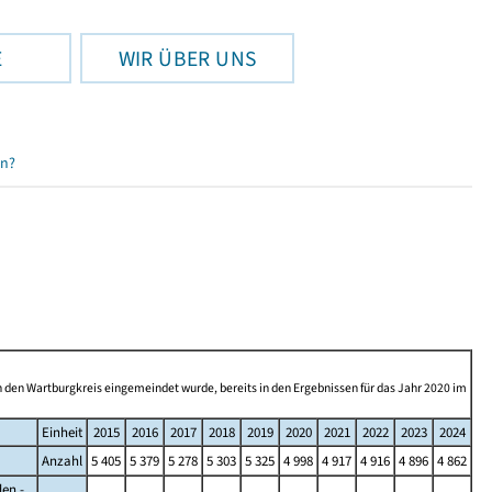
E
WIR ÜBER UNS
en?
n den Wartburgkreis eingemeindet wurde, bereits in den Ergebnissen für das Jahr 2020 im
Einheit
2015
2016
2017
2018
2019
2020
2021
2022
2023
2024
Anzahl
5 405
5 379
5 278
5 303
5 325
4 998
4 917
4 916
4 896
4 862
en -