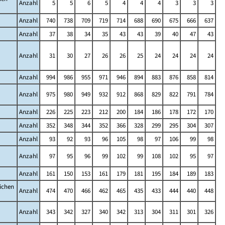
Anzahl
5
5
6
5
4
4
4
3
3
3
Anzahl
740
738
709
719
714
688
690
675
666
637
Anzahl
37
38
34
35
43
43
39
40
47
43
Anzahl
31
30
27
26
26
25
24
24
24
24
Anzahl
994
986
955
971
946
894
883
876
858
814
Anzahl
975
980
949
932
912
868
829
822
791
784
Anzahl
226
225
223
212
200
184
186
178
172
170
Anzahl
352
348
344
352
366
328
299
295
304
307
Anzahl
93
92
93
96
105
98
97
106
99
98
Anzahl
97
95
96
99
102
99
108
102
95
97
Anzahl
161
150
153
161
179
181
195
184
189
183
lichen
Anzahl
474
470
466
462
465
435
433
444
440
448
Anzahl
343
342
327
340
342
313
304
311
301
326