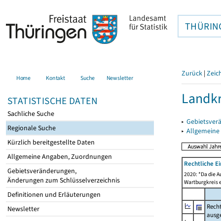
THÜRIN
Zurück
|
Zeic
Home
Kontakt
Suche
Newsletter
Landkr
STATISTISCHE DATEN
Sachliche Suche
▸
Gebietsver
Regionale Suche
▸
Allgemeine
Kürzlich bereitgestellte Daten
Allgemeine Angaben, Zuordnungen
Rechtliche E
Gebietsveränderungen,
2020: *Da die A
Änderungen zum Schlüsselverzeichnis
Wartburgkreis 
Definitionen und Erläuterungen
Recht
Newsletter
ausg