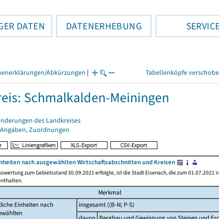
GER DATEN
DATENERHEBUNG
SERVIC
henerklärungen/Abkürzungen
|
Tabellenköpfe verschob
eis: Schmalkalden-Meiningen
änderungen des Landkreises
 Angaben, Zuordnungen
inheiten nach ausgewählten Wirtschaftsabschnitten und Kreisen
uswertung zum Gebietsstand 30.09.2021 erfolgte, ist die Stadt Eisenach, die zum 01.07.2021 i
enthalten.
Merkmal
liche Einheiten nach
insgesamt ((B-N; P-S)
ewählten
davon
Bergbau und Gewinnung von Steinen und Erd