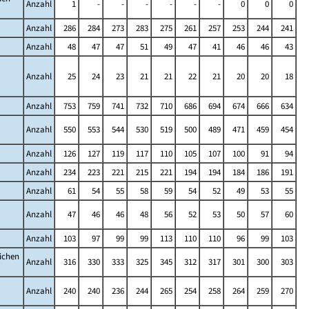
Anzahl
1
-
-
-
-
-
-
0
0
0
Anzahl
286
284
273
283
275
261
257
253
244
241
Anzahl
48
47
47
51
49
47
41
46
46
43
Anzahl
25
24
23
21
21
22
21
20
20
18
Anzahl
753
759
741
732
710
686
694
674
666
634
Anzahl
550
553
544
530
519
500
489
471
459
454
Anzahl
126
127
119
117
110
105
107
100
91
94
Anzahl
234
223
221
215
221
194
194
184
186
191
Anzahl
61
54
55
58
59
54
52
49
53
55
Anzahl
47
46
46
48
56
52
53
50
57
60
Anzahl
103
97
99
99
113
110
110
96
99
103
lichen
Anzahl
316
330
333
325
345
312
317
301
300
303
Anzahl
240
240
236
244
265
254
258
264
259
270