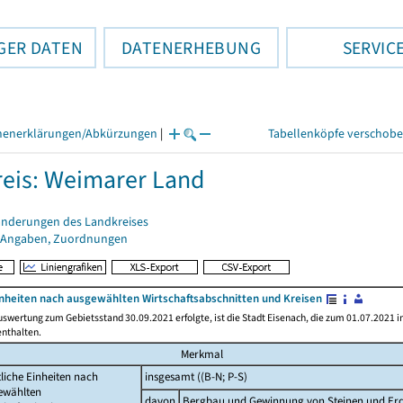
GER DATEN
DATENERHEBUNG
SERVIC
henerklärungen/Abkürzungen
|
Tabellenköpfe verschob
eis: Weimarer Land
änderungen des Landkreises
 Angaben, Zuordnungen
inheiten nach ausgewählten Wirtschaftsabschnitten und Kreisen
uswertung zum Gebietsstand 30.09.2021 erfolgte, ist die Stadt Eisenach, die zum 01.07.2021 i
enthalten.
Merkmal
liche Einheiten nach
insgesamt ((B-N; P-S)
ewählten
davon
Bergbau und Gewinnung von Steinen und Erd