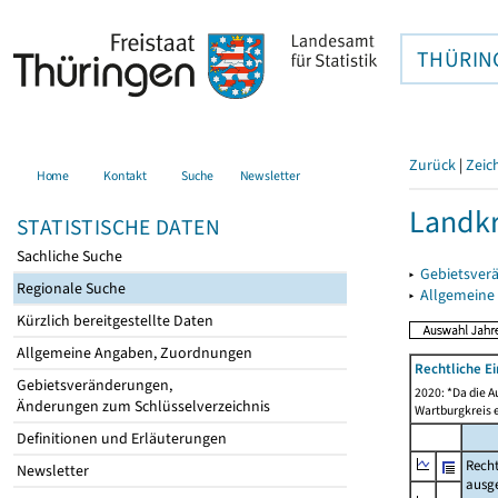
THÜRIN
Zurück
|
Zeic
Home
Kontakt
Suche
Newsletter
Landkr
STATISTISCHE DATEN
Sachliche Suche
▸
Gebietsver
Regionale Suche
▸
Allgemeine
Kürzlich bereitgestellte Daten
Allgemeine Angaben, Zuordnungen
Rechtliche E
Gebietsveränderungen,
2020: *Da die A
Änderungen zum Schlüsselverzeichnis
Wartburgkreis 
Definitionen und Erläuterungen
Recht
Newsletter
ausg