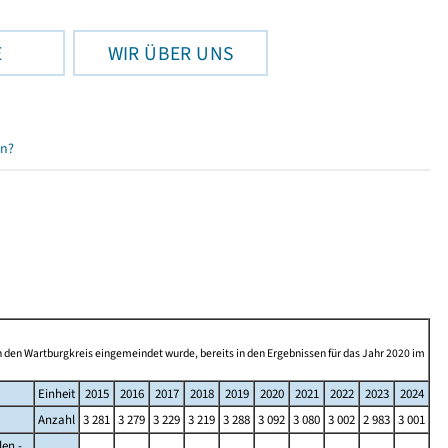
E
WIR ÜBER UNS
en?
n den Wartburgkreis eingemeindet wurde, bereits in den Ergebnissen für das Jahr 2020 im
Einheit
2015
2016
2017
2018
2019
2020
2021
2022
2023
2024
Anzahl
3 281
3 279
3 229
3 219
3 288
3 092
3 080
3 002
2 983
3 001
en -