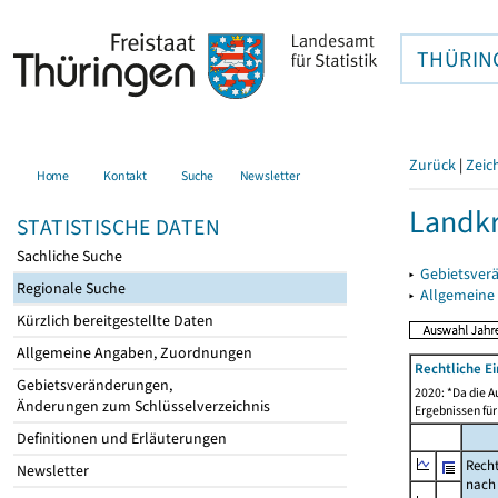
THÜRIN
Zurück
|
Zeic
Home
Kontakt
Suche
Newsletter
Landkr
STATISTISCHE DATEN
Sachliche Suche
▸
Gebietsver
Regionale Suche
▸
Allgemeine
Kürzlich bereitgestellte Daten
Allgemeine Angaben, Zuordnungen
Rechtliche E
Gebietsveränderungen,
2020: *Da die A
Änderungen zum Schlüsselverzeichnis
Ergebnissen für
Definitionen und Erläuterungen
Recht
Newsletter
nach