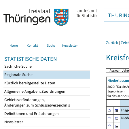
THÜRIN
Zurück
|
Zeic
Home
Kontakt
Suche
Newsletter
Kreisfr
STATISTISCHE DATEN
Sachliche Suche
Regionale Suche
Niederlassu
Kürzlich bereitgestellte Daten
2020: *Da die A
Allgemeine Angaben, Zuordnungen
Ergebnissen
für das Jahr 20
Gebietsveränderungen,
Änderungen zum Schlüsselverzeichnis
Insg
Definitionen und Erläuterungen
Niede
Newsletter