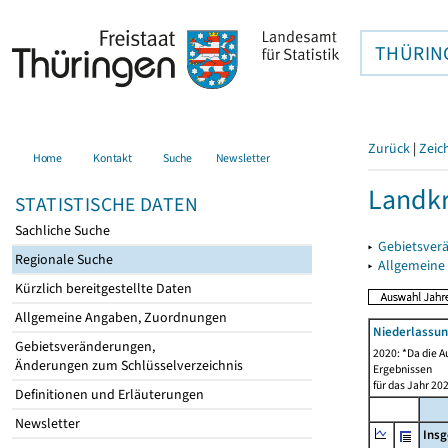
THÜRIN
Zurück
|
Zeic
Home
Kontakt
Suche
Newsletter
Landk
STATISTISCHE DATEN
Sachliche Suche
▸
Gebietsver
Regionale Suche
▸
Allgemeine
Kürzlich bereitgestellte Daten
Allgemeine Angaben, Zuordnungen
Niederlassu
Gebietsveränderungen,
2020: *Da die A
Änderungen zum Schlüsselverzeichnis
Ergebnissen
für das Jahr 20
Definitionen und Erläuterungen
Newsletter
Ins