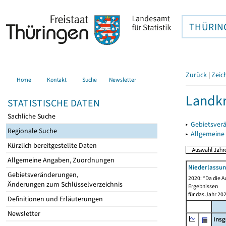
THÜRIN
Zurück
|
Zeic
Home
Kontakt
Suche
Newsletter
Landkr
STATISTISCHE DATEN
Sachliche Suche
▸
Gebietsver
Regionale Suche
▸
Allgemeine
Kürzlich bereitgestellte Daten
Allgemeine Angaben, Zuordnungen
Niederlassu
Gebietsveränderungen,
2020: *Da die A
Änderungen zum Schlüsselverzeichnis
Ergebnissen
für das Jahr 20
Definitionen und Erläuterungen
Newsletter
Ins