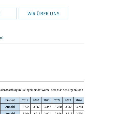
E
WIR ÜBER UNS
en?
in den Wartburgkreis eingemeindet wurde, bereits in den Ergebnissen
Einheit
2019
2020
2021
2022
2023
2024
Anzahl
3 554
3 360
3 347
3 280
3 265
3 284
Anzahl
3 094
2 917
2 901
2 826
2 813
2 790