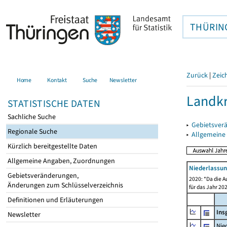
THÜRIN
Zurück
|
Zeic
Home
Kontakt
Suche
Newsletter
Landkr
STATISTISCHE DATEN
Sachliche Suche
▸
Gebietsver
Regionale Suche
▸
Allgemeine
Kürzlich bereitgestellte Daten
Allgemeine Angaben, Zuordnungen
Niederlassu
Gebietsveränderungen,
2020: *Da die A
Änderungen zum Schlüsselverzeichnis
für das Jahr 20
Definitionen und Erläuterungen
Ins
Newsletter
Nie