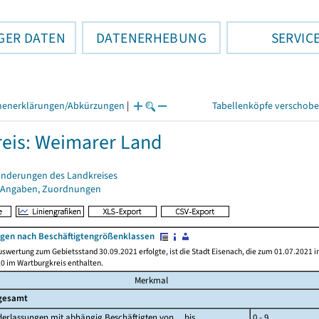
GER DATEN
DATENERHEBUNG
SERVIC
henerklärungen/Abkürzungen
|
Tabellenköpfe verschob
eis: Weimarer Land
änderungen des Landkreises
 Angaben, Zuordnungen
ngen nach Beschäftigtengrößenklassen
uswertung zum Gebietsstand 30.09.2021 erfolgte, ist die Stadt Eisenach, die zum 01.07.2021 
20 im Wartburgkreis enthalten.
Merkmal
gesamt
derlassungen mit abhängig Beschäftigten von ... bis ...
0 - 9