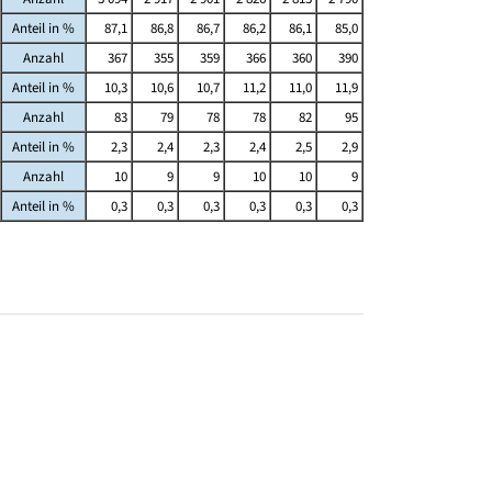
Anteil in %
87,1
86,8
86,7
86,2
86,1
85,0
Anzahl
367
355
359
366
360
390
Anteil in %
10,3
10,6
10,7
11,2
11,0
11,9
Anzahl
83
79
78
78
82
95
Anteil in %
2,3
2,4
2,3
2,4
2,5
2,9
Anzahl
10
9
9
10
10
9
Anteil in %
0,3
0,3
0,3
0,3
0,3
0,3