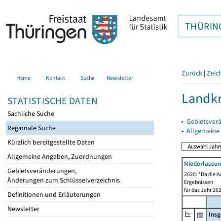
THÜRIN
Zurück
|
Zeic
Home
Kontakt
Suche
Newsletter
Landkr
STATISTISCHE DATEN
Sachliche Suche
▸
Gebietsver
Regionale Suche
▸
Allgemeine
Kürzlich bereitgestellte Daten
Allgemeine Angaben, Zuordnungen
Niederlassu
Gebietsveränderungen,
2020: *Da die A
Änderungen zum Schlüsselverzeichnis
Ergebnissen
für das Jahr 20
Definitionen und Erläuterungen
Newsletter
Ins