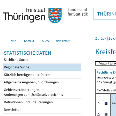
THÜRIN
Zurück
|
Zeic
Home
Kontakt
Suche
Newsletter
Kreisfr
STATISTISCHE DATEN
Sachliche Suche
Regionale Suche
Rechtliche E
Kürzlich bereitgestellte Daten
SVB
= Sozialver
Allgemeine Angaben, Zuordnungen
GB
= Geringfügi
Gebietsveränderungen,
Die Tabelle ent
Änderungen zum Schlüsselverzeichnis
Definitionen und Erläuterungen
Rec
Newsletter