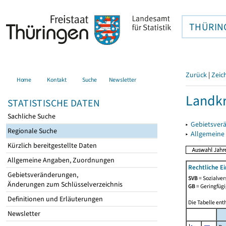
THÜRIN
Zurück
|
Zeic
Home
Kontakt
Suche
Newsletter
Landkr
STATISTISCHE DATEN
Sachliche Suche
▸
Gebietsver
Regionale Suche
▸
Allgemeine
Kürzlich bereitgestellte Daten
Allgemeine Angaben, Zuordnungen
Rechtliche E
Gebietsveränderungen,
SVB
= Sozialver
Änderungen zum Schlüsselverzeichnis
GB
= Geringfügi
Definitionen und Erläuterungen
Die Tabelle ent
Newsletter