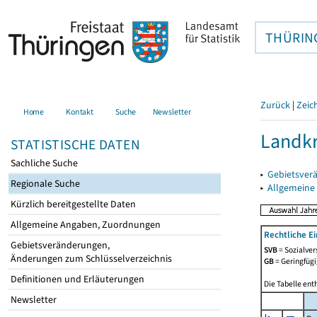
THÜRIN
Zurück
|
Zeic
Home
Kontakt
Suche
Newsletter
Landkr
STATISTISCHE DATEN
Sachliche Suche
▸
Gebietsver
Regionale Suche
▸
Allgemeine
Kürzlich bereitgestellte Daten
Allgemeine Angaben, Zuordnungen
Rechtliche E
Gebietsveränderungen,
SVB
= Sozialver
Änderungen zum Schlüsselverzeichnis
GB
= Geringfügi
Definitionen und Erläuterungen
Die Tabelle ent
Newsletter