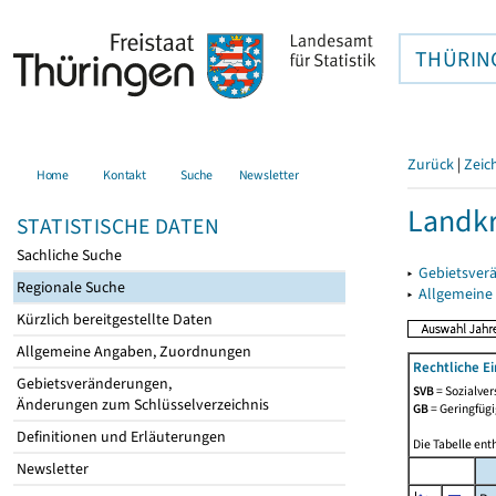
THÜRIN
Zurück
|
Zeic
Home
Kontakt
Suche
Newsletter
Landkr
STATISTISCHE DATEN
Sachliche Suche
▸
Gebietsver
Regionale Suche
▸
Allgemeine
Kürzlich bereitgestellte Daten
Allgemeine Angaben, Zuordnungen
Rechtliche E
Gebietsveränderungen,
SVB
= Sozialver
Änderungen zum Schlüsselverzeichnis
GB
= Geringfügi
Definitionen und Erläuterungen
Die Tabelle ent
Newsletter