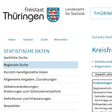
THÜRIN
Zurück
|
Zeic
Home
Kontakt
Suche
Newsletter
Kreisfr
STATISTISCHE DATEN
Sachliche Suche
▸
Gebietsverä
Regionale Suche
▸
Allgemeine
Kürzlich bereitgestellte Daten
Allgemeine Angaben, Zuordnungen
Erntemengen 
Gebietsveränderungen,
Beginnend mit 
Änderungen zum Schlüsselverzeichnis
Genauere Hinwe
- Getreide ins
Definitionen und Erläuterungen
- Die Erträge 
Mähweiden und 
Newsletter
- Der Ertrag un