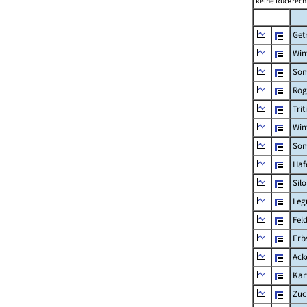
keine Rückrech
Get
Win
Som
Rog
Trit
Win
Som
Haf
Sil
Leg
Fel
Erb
Ack
Kar
Zuc