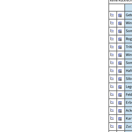
keine Rückrech
Get
Win
Som
Rog
Trit
Win
Som
Haf
Sil
Leg
Fel
Erb
Ack
Kar
Zuc