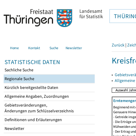
THÜRIN
Zurück
|
Zeic
Home
Kontakt
Suche
Newsletter
Kreisfr
STATISTISCHE DATEN
Sachliche Suche
▸
Gebietsverä
Regionale Suche
▸
Allgemeine
Kürzlich bereitgestellte Daten
Allgemeine Angaben, Zuordnungen
Erntemengen 
Gebietsveränderungen,
Beginnend mit 
Änderungen zum Schlüsselverzeichnis
Genauere Hinwe
- Getreide ins
Definitionen und Erläuterungen
- Die Erträge 
Mähweiden und 
Newsletter
- Der Ertrag un