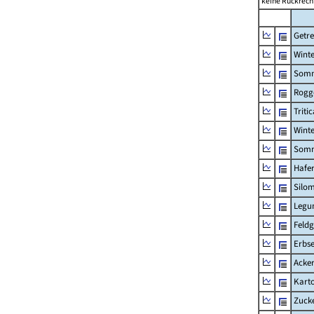
keine Rückrech
Getre
Winte
Somm
Rogg
Tritic
Winte
Somm
Hafe
Silom
Legu
Feld
Erbs
Acke
Karto
Zuck