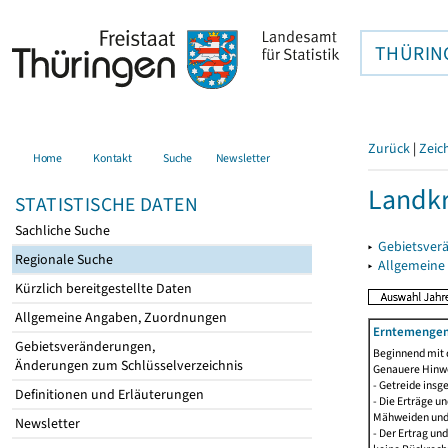
THÜRIN
Zurück
|
Zeic
Home
Kontakt
Suche
Newsletter
Landkr
STATISTISCHE DATEN
Sachliche Suche
▸
Gebietsver
Regionale Suche
▸
Allgemeine
Kürzlich bereitgestellte Daten
Allgemeine Angaben, Zuordnungen
Erntemengen 
Gebietsveränderungen,
Beginnend mit 
Änderungen zum Schlüsselverzeichnis
Genauere Hinwe
- Getreide ins
Definitionen und Erläuterungen
- Die Erträge 
Mähweiden und 
Newsletter
- Der Ertrag un