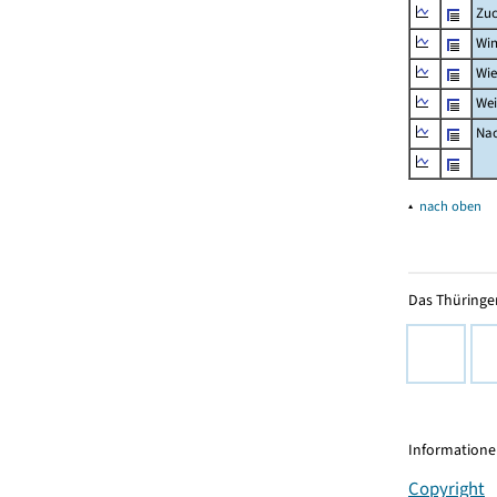
Zuc
Win
Wie
Wei
Nac
▴
nach oben
Das Thüringer
Informationen
Copyright