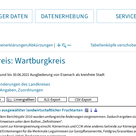
GER DATEN
DATENERHEBUNG
SERVIC
henerklärungen/Abkürzungen
|
Tabellenköpfe verschob
eis: Wartburgkreis
und bis 30.06.2021 Ausgliederung von Eisenach als kreisfreie Stadt
änderungen des Landkreises
 Angaben, Zuordnungen
ausgewählter landwirtschaftlicher Fruchtarten
dem Berichtsjahr 2010 wurden umfangreiche Änderungen vorgenommen. Dadurch ergeben sich 
inweisen unter dem Button „Definitionen“.
gesamt zur Körnergewinnung einschl. Körnermais und CCM ohne anderes Getreide zur Körnerg
und Erntemengen für die Merkmale Leguminosen zur Ganzpflanzenernte, Feldgras/Grasanbau au