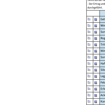
Jahre auf der 
- Der Ertrag un
durchgeführt.
Get
Win
So
Rog
Tri
Win
So
Haf
Sil
Leg
Fel
Erb
Ack
Kar