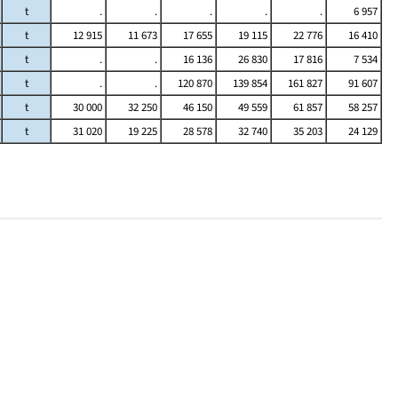
t
.
.
.
.
.
6 957
t
12 915
11 673
17 655
19 115
22 776
16 410
t
.
.
16 136
26 830
17 816
7 534
t
.
.
120 870
139 854
161 827
91 607
t
30 000
32 250
46 150
49 559
61 857
58 257
t
31 020
19 225
28 578
32 740
35 203
24 129