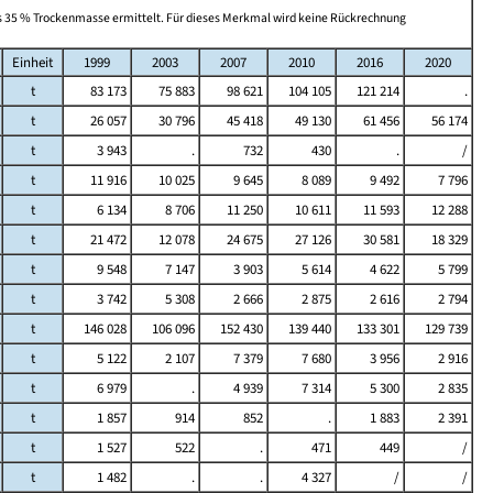
sis 35 % Trockenmasse ermittelt. Für dieses Merkmal wird keine Rückrechnung
Einheit
1999
2003
2007
2010
2016
2020
t
83 173
75 883
98 621
104 105
121 214
.
t
26 057
30 796
45 418
49 130
61 456
56 174
t
3 943
.
732
430
.
/
t
11 916
10 025
9 645
8 089
9 492
7 796
t
6 134
8 706
11 250
10 611
11 593
12 288
t
21 472
12 078
24 675
27 126
30 581
18 329
t
9 548
7 147
3 903
5 614
4 622
5 799
t
3 742
5 308
2 666
2 875
2 616
2 794
t
146 028
106 096
152 430
139 440
133 301
129 739
t
5 122
2 107
7 379
7 680
3 956
2 916
t
6 979
.
4 939
7 314
5 300
2 835
t
1 857
914
852
.
1 883
2 391
t
1 527
522
.
471
449
/
t
1 482
.
.
4 327
/
/