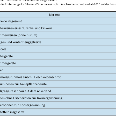
neuen Basis 100 % Trockenmasse ausgewiesen.
d die Erntemenge für Silomais/Grünmais einschl. Lieschkolbenschrot wird ab 2010 auf der Ba
Merkmal
reide insgesamt
terweizen einschl. Dinkel und Einkorn
mmerweizen (ohne Durum)
gen und Wintermenggetreide
ticale
tergerste
mmergerste
er
omais/Grünmais einschl. Lieschkolbenschrot
uminosen zur Ganzpflanzenernte
dgras/Grasanbau auf dem Ackerland
sen ohne Frischerbsen zur Körnergewinnung
erbohnen zur Körnergewinnung
toffeln insgesamt