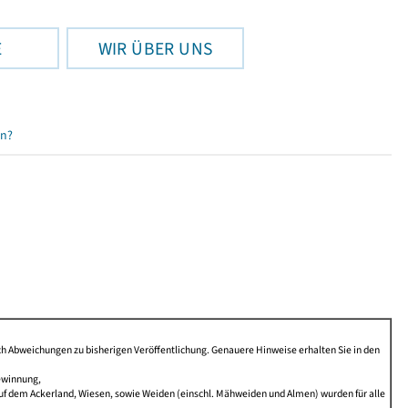
E
WIR ÜBER UNS
en?
Abweichungen zu bisherigen Veröffentlichung. Genauere Hinweise erhalten Sie in den
ewinnung,
f dem Ackerland, Wiesen, sowie Weiden (einschl. Mähweiden und Almen) wurden für alle