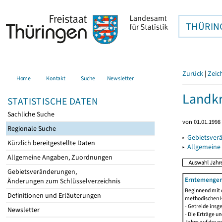
THÜRIN
Zurück
|
Zeic
Home
Kontakt
Suche
Newsletter
Landkr
STATISTISCHE DATEN
Sachliche Suche
von 01.01.1998 
Regionale Suche
▸
Gebietsver
Kürzlich bereitgestellte Daten
▸
Allgemeine
Allgemeine Angaben, Zuordnungen
Gebietsveränderungen,
Erntemengen 
Änderungen zum Schlüsselverzeichnis
Beginnend mit 
Definitionen und Erläuterungen
methodischen H
- Getreide ins
Newsletter
- Die Erträge 