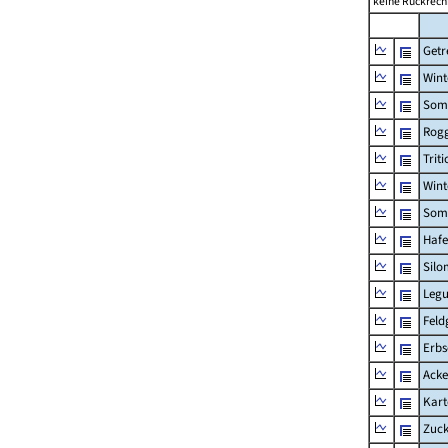
keine Rückrech
Getr
Wint
Som
Rogg
Triti
Wint
Som
Hafe
Silo
Legu
Feld
Erbs
Acke
Kart
Zuc