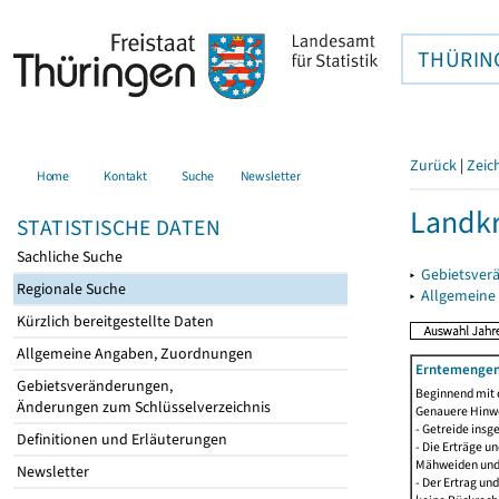
THÜRIN
Zurück
|
Zeic
Home
Kontakt
Suche
Newsletter
Landkr
STATISTISCHE DATEN
Sachliche Suche
▸
Gebietsver
Regionale Suche
▸
Allgemeine
Kürzlich bereitgestellte Daten
Allgemeine Angaben, Zuordnungen
Erntemengen 
Gebietsveränderungen,
Beginnend mit 
Änderungen zum Schlüsselverzeichnis
Genauere Hinwe
- Getreide ins
Definitionen und Erläuterungen
- Die Erträge 
Mähweiden und 
Newsletter
- Der Ertrag un