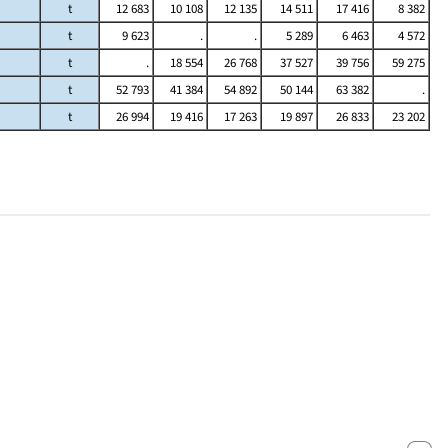
t
12 683
10 108
12 135
14 511
17 416
8 382
t
9 623
.
.
5 289
6 463
4 572
t
.
18 554
26 768
37 527
39 756
59 275
t
52 793
41 384
54 892
50 144
63 382
.
t
26 994
19 416
17 263
19 897
26 833
23 202