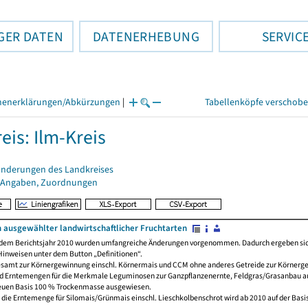
GER DATEN
DATENERHEBUNG
SERVIC
henerklärungen/Abkürzungen
|
Tabellenköpfe verschob
eis: Ilm-Kreis
änderungen des Landkreises
 Angaben, Zuordnungen
ausgewählter landwirtschaftlicher Fruchtarten
dem Berichtsjahr 2010 wurden umfangreiche Änderungen vorgenommen. Dadurch ergeben sich 
inweisen unter dem Button „Definitionen“.
gesamt zur Körnergewinnung einschl. Körnermais und CCM ohne anderes Getreide zur Körnerg
und Erntemengen für die Merkmale Leguminosen zur Ganzpflanzenernte, Feldgras/Grasanbau au
neuen Basis 100 % Trockenmasse ausgewiesen.
d die Erntemenge für Silomais/Grünmais einschl. Lieschkolbenschrot wird ab 2010 auf der Ba