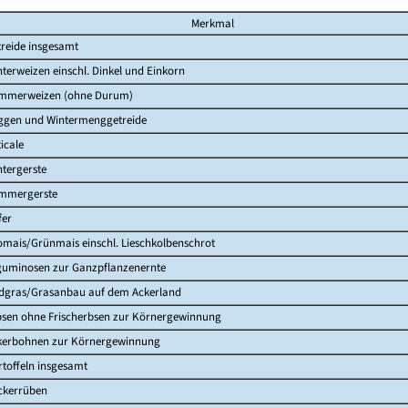
Merkmal
treide insgesamt
terweizen einschl. Dinkel und Einkorn
mmerweizen (ohne Durum)
ggen und Wintermenggetreide
ticale
tergerste
mmergerste
fer
omais/Grünmais einschl. Lieschkolbenschrot
guminosen zur Ganzpflanzenernte
ldgras/Grasanbau auf dem Ackerland
bsen ohne Frischerbsen zur Körnergewinnung
kerbohnen zur Körnergewinnung
toffeln insgesamt
ckerrüben