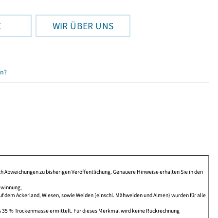
E
WIR ÜBER UNS
en?
Abweichungen zu bisherigen Veröffentlichung. Genauere Hinweise erhalten Sie in den
ewinnung,
f dem Ackerland, Wiesen, sowie Weiden (einschl. Mähweiden und Almen) wurden für alle
sis 35 % Trockenmasse ermittelt. Für dieses Merkmal wird keine Rückrechnung