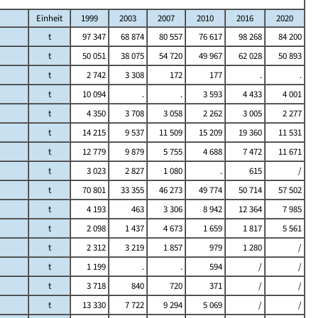
Einheit
1999
2003
2007
2010
2016
2020
t
97 347
68 874
80 557
76 617
98 268
84 200
t
50 051
38 075
54 720
49 967
62 028
50 893
t
2 742
3 308
172
177
.
.
t
10 094
.
.
3 593
4 433
4 001
t
4 350
3 708
3 058
2 262
3 005
2 277
t
14 215
9 537
11 509
15 209
19 360
11 531
t
12 779
9 879
5 755
4 688
7 472
11 671
t
3 023
2 827
1 080
.
615
/
t
70 801
33 355
46 273
49 774
50 714
57 502
t
4 193
463
3 306
8 942
12 364
7 985
t
2 098
1 437
4 673
1 659
1 817
5 561
t
2 312
3 219
1 857
979
1 280
/
t
1 199
.
.
594
/
/
t
3 718
840
720
371
/
/
t
13 330
7 722
9 294
5 069
/
/