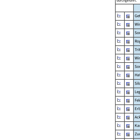
durchgeführt.
Ge
Win
So
Ro
Tri
Win
So
Ha
Sil
Le
Fe
Er
Ac
Kar
Zu