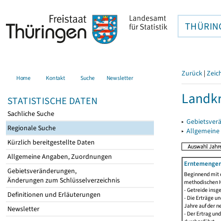
THÜRIN
Zurück
|
Zeic
Home
Kontakt
Suche
Newsletter
Landkr
STATISTISCHE DATEN
Sachliche Suche
▸
Gebietsver
Regionale Suche
▸
Allgemeine
Kürzlich bereitgestellte Daten
Allgemeine Angaben, Zuordnungen
Erntemengen 
Gebietsveränderungen,
Beginnend mit 
Änderungen zum Schlüsselverzeichnis
methodischen H
- Getreide ins
Definitionen und Erläuterungen
- Die Erträge 
Jahre auf der 
Newsletter
- Der Ertrag un