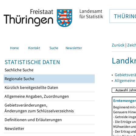
THÜRIN
Zurück
|
Zeic
Home
Kontakt
Suche
Newsletter
Landkr
STATISTISCHE DATEN
Sachliche Suche
▸
Gebietsver
Regionale Suche
▸
Allgemeine
Kürzlich bereitgestellte Daten
Allgemeine Angaben, Zuordnungen
Erntemengen 
Gebietsveränderungen,
Beginnend mit 
Änderungen zum Schlüsselverzeichnis
Genauere Hinwe
- Getreide ins
Definitionen und Erläuterungen
- Die Erträge 
Mähweiden und 
Newsletter
- Der Ertrag un