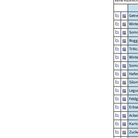
keine Rückrech
Getre
Winte
Somm
Rogg
Tritic
Winte
Somm
Hafe
Silom
Legu
Feld
Erbs
Acke
Karto
Zuck