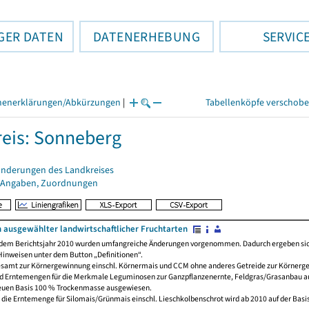
GER DATEN
DATENERHEBUNG
SERVIC
henerklärungen/Abkürzungen
|
Tabellenköpfe verschob
eis: Sonneberg
änderungen des Landkreises
 Angaben, Zuordnungen
ausgewählter landwirtschaftlicher Fruchtarten
dem Berichtsjahr 2010 wurden umfangreiche Änderungen vorgenommen. Dadurch ergeben sich 
inweisen unter dem Button „Definitionen“.
gesamt zur Körnergewinnung einschl. Körnermais und CCM ohne anderes Getreide zur Körnerg
und Erntemengen für die Merkmale Leguminosen zur Ganzpflanzenernte, Feldgras/Grasanbau au
neuen Basis 100 % Trockenmasse ausgewiesen.
d die Erntemenge für Silomais/Grünmais einschl. Lieschkolbenschrot wird ab 2010 auf der Ba