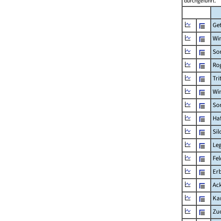
durchgeführt.
Ge
Win
So
Ro
Tri
Win
So
Ha
Sil
Le
Fe
Er
Ac
Kar
Zu