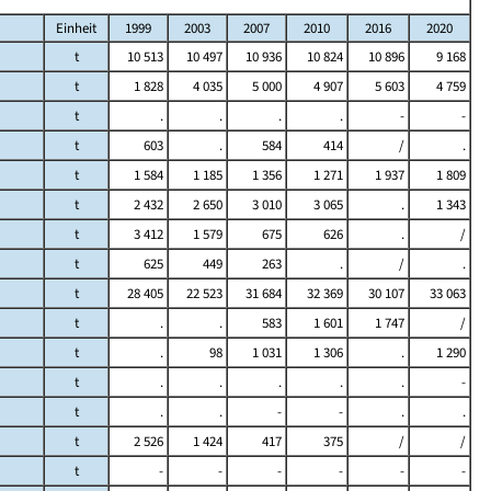
Einheit
1999
2003
2007
2010
2016
2020
t
10 513
10 497
10 936
10 824
10 896
9 168
t
1 828
4 035
5 000
4 907
5 603
4 759
t
.
.
.
.
-
-
t
603
.
584
414
/
.
t
1 584
1 185
1 356
1 271
1 937
1 809
t
2 432
2 650
3 010
3 065
.
1 343
t
3 412
1 579
675
626
.
/
t
625
449
263
.
/
.
t
28 405
22 523
31 684
32 369
30 107
33 063
t
.
.
583
1 601
1 747
/
t
.
98
1 031
1 306
.
1 290
t
.
.
.
.
.
-
t
.
.
-
-
.
.
t
2 526
1 424
417
375
/
/
t
-
-
-
-
-
-