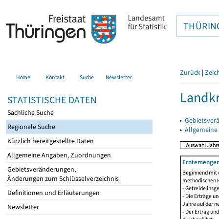
THÜRIN
Zurück
|
Zeic
Home
Kontakt
Suche
Newsletter
Landkr
STATISTISCHE DATEN
Sachliche Suche
▸
Gebietsver
Regionale Suche
▸
Allgemeine
Kürzlich bereitgestellte Daten
Allgemeine Angaben, Zuordnungen
Erntemengen 
Gebietsveränderungen,
Beginnend mit 
Änderungen zum Schlüsselverzeichnis
methodischen H
- Getreide ins
Definitionen und Erläuterungen
- Die Erträge 
Jahre auf der 
Newsletter
- Der Ertrag un