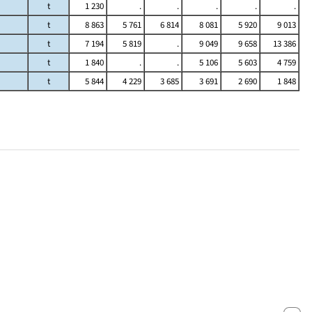
t
1 230
.
.
.
.
.
t
8 863
5 761
6 814
8 081
5 920
9 013
t
7 194
5 819
.
9 049
9 658
13 386
t
1 840
.
.
5 106
5 603
4 759
t
5 844
4 229
3 685
3 691
2 690
1 848