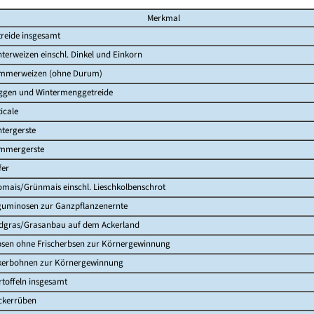
Merkmal
treide insgesamt
terweizen einschl. Dinkel und Einkorn
mmerweizen (ohne Durum)
ggen und Wintermenggetreide
ticale
tergerste
mmergerste
fer
omais/Grünmais einschl. Lieschkolbenschrot
guminosen zur Ganzpflanzenernte
ldgras/Grasanbau auf dem Ackerland
bsen ohne Frischerbsen zur Körnergewinnung
kerbohnen zur Körnergewinnung
toffeln insgesamt
ckerrüben