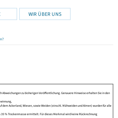
E
WIR ÜBER UNS
en?
Abweichungen zu bisherigen Veröffentlichung. Genauere Hinweise erhalten Sie in den
ewinnung,
f dem Ackerland, Wiesen, sowie Weiden (einschl. Mähweiden und Almen) wurden für alle
sis 35 % Trockenmasse ermittelt. Für dieses Merkmal wird keine Rückrechnung