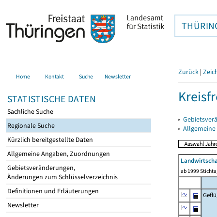
THÜRIN
Zurück
|
Zeic
Home
Kontakt
Suche
Newsletter
Kreisfr
STATISTISCHE DATEN
Sachliche Suche
▸
Gebietsverä
Regionale Suche
▸
Allgemeine
Kürzlich bereitgestellte Daten
Allgemeine Angaben, Zuordnungen
Landwirtscha
Gebietsveränderungen,
ab 1999 Sticht
Änderungen zum Schlüsselverzeichnis
Definitionen und Erläuterungen
Geflü
Newsletter