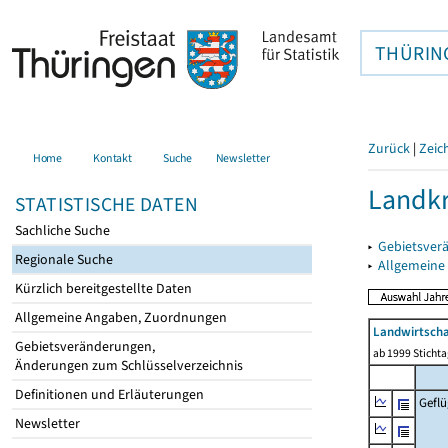
THÜRIN
Zurück
|
Zeic
Home
Kontakt
Suche
Newsletter
Landk
STATISTISCHE DATEN
Sachliche Suche
▸
Gebietsver
Regionale Suche
▸
Allgemeine
Kürzlich bereitgestellte Daten
Allgemeine Angaben, Zuordnungen
Landwirtscha
Gebietsveränderungen,
ab 1999 Sticht
Änderungen zum Schlüsselverzeichnis
Definitionen und Erläuterungen
Geflü
Newsletter