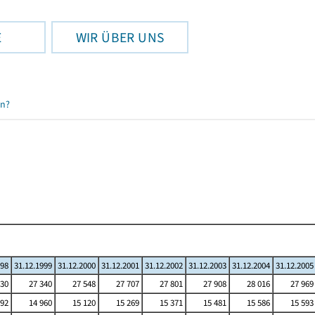
E
WIR ÜBER UNS
en?
998
31.12.1999
31.12.2000
31.12.2001
31.12.2002
31.12.2003
31.12.2004
31.12.2005
130
27 340
27 548
27 707
27 801
27 908
28 016
27 969
792
14 960
15 120
15 269
15 371
15 481
15 586
15 593