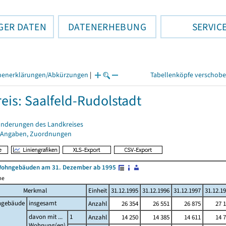
GER DATEN
DATENERHEBUNG
SERVIC
henerklärungen/Abkürzungen
|
Tabellenköpfe verschob
eis: Saalfeld-Rudolstadt
änderungen des Landkreises
 Angaben, Zuordnungen
Wohngebäuden am 31. Dezember ab 1995
me
Merkmal
Einheit
31.12.1995
31.12.1996
31.12.1997
31.12.1
gebäude
insgesamt
Anzahl
26 354
26 551
26 875
27 
davon mit ...
1
Anzahl
14 250
14 385
14 611
14 
Wohnung(en)