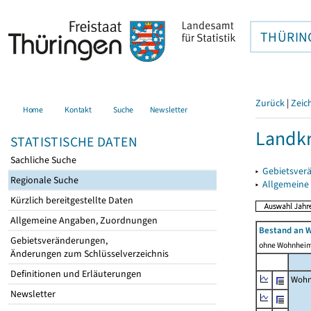
THÜRIN
Zurück
|
Zeic
Home
Kontakt
Suche
Newsletter
Landkr
STATISTISCHE DATEN
Sachliche Suche
▸
Gebietsver
Regionale Suche
▸
Allgemeine
Kürzlich bereitgestellte Daten
Allgemeine Angaben, Zuordnungen
Bestand an 
Gebietsveränderungen,
ohne Wohnhei
Änderungen zum Schlüsselverzeichnis
Definitionen und Erläuterungen
Wohn
Newsletter