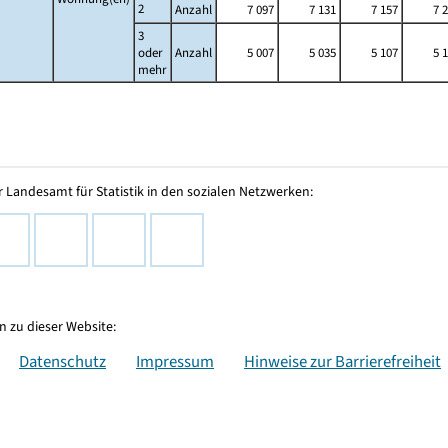
2
Anzahl
7 097
7 131
7 157
7 
3
oder
Anzahl
5 007
5 035
5 107
5 
mehr
 Landesamt für Statistik in den sozialen Netzwerken:
 zu dieser Website:
Datenschutz
Impressum
Hinweise zur Barrierefreiheit