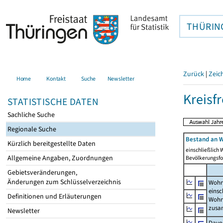
THÜRIN
Zurück
|
Zeic
Home
Kontakt
Suche
Newsletter
Kreisfr
STATISTISCHE DATEN
Sachliche Suche
Regionale Suche
Bestand an W
Kürzlich bereitgestellte Daten
einschließlich
Allgemeine Angaben, Zuordnungen
Bevölkerungsfo
Gebietsveränderungen,
Änderungen zum Schlüsselverzeichnis
Wohn
einsc
Definitionen und Erläuterungen
Wohn
zus
Newsletter
Davo