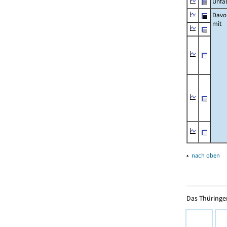
Unfäl
Davo
mit
▴
nach oben
Das Thüringer