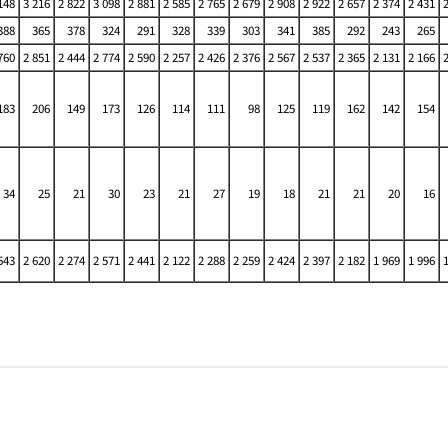
148
3 216
2 822
3 098
2 881
2 585
2 765
2 679
2 908
2 922
2 657
2 374
2 431
388
365
378
324
291
328
339
303
341
385
292
243
265
760
2 851
2 444
2 774
2 590
2 257
2 426
2 376
2 567
2 537
2 365
2 131
2 166
183
206
149
173
126
114
111
98
125
119
162
142
154
34
25
21
30
23
21
27
19
18
21
21
20
16
543
2 620
2 274
2 571
2 441
2 122
2 288
2 259
2 424
2 397
2 182
1 969
1 996