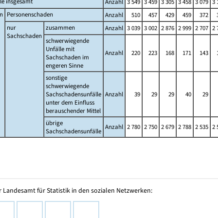
le insgesamt
Anzahl
3 549
3 459
3 305
3 458
3 079
3 
n
Personenschaden
Anzahl
510
457
429
459
372
nur
zusammen
Anzahl
3 039
3 002
2 876
2 999
2 707
2 
Sachschaden
schwerwiegende
Unfälle mit
Anzahl
220
223
168
171
143
Sachschaden im
engeren Sinne
sonstige
schwerwiegende
Sachschadensunfälle
Anzahl
39
29
29
40
29
unter dem Einfluss
berauschender Mittel
übrige
Anzahl
2 780
2 750
2 679
2 788
2 535
2 
Sachschadensunfälle
 Landesamt für Statistik in den sozialen Netzwerken: