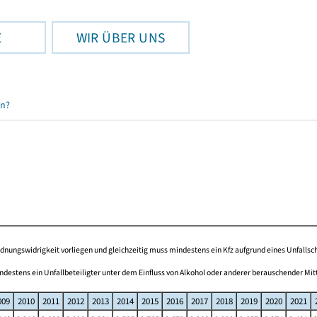
E
WIR ÜBER UNS
en?
ungswidrigkeit vorliegen und gleichzeitig muss mindestens ein Kfz aufgrund eines Unfallsch
stens ein Unfallbeteiligter unter dem Einfluss von Alkohol oder anderer berauschender Mitte
009
2010
2011
2012
2013
2014
2015
2016
2017
2018
2019
2020
2021