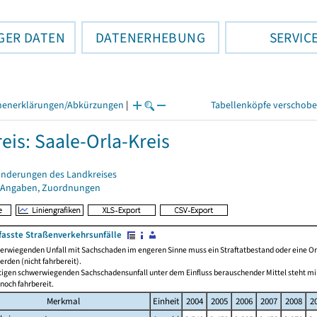
GER DATEN
DATENERHEBUNG
SERVIC
henerklärungen/Abkürzungen
|
Tabellenköpfe verschob
eis: Saale-Orla-Kreis
änderungen des Landkreises
 Angaben, Zuordnungen
erfasste Straßenverkehrsunfälle
rwiegenden Unfall mit Sachschaden im engeren Sinne muss ein Straftatbestand oder eine Ordn
rden (nicht fahrbereit).
igen schwerwiegenden Sachschadensunfall unter dem Einfluss berauschender Mittel steht minde
noch fahrbereit.
Merkmal
Einheit
2004
2005
2006
2007
2008
2