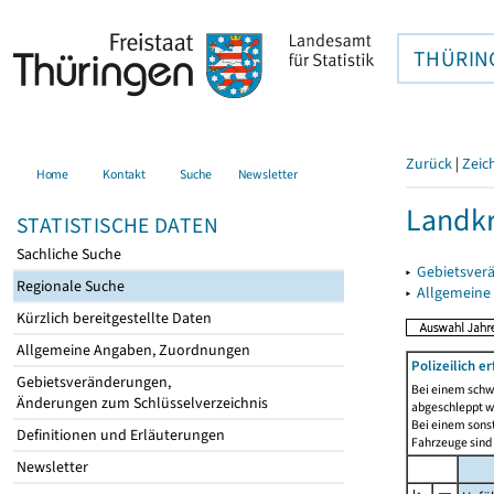
THÜRIN
Zurück
|
Zeic
Home
Kontakt
Suche
Newsletter
Landkr
STATISTISCHE DATEN
Sachliche Suche
▸
Gebietsver
Regionale Suche
▸
Allgemeine
Kürzlich bereitgestellte Daten
Allgemeine Angaben, Zuordnungen
Polizeilich 
Gebietsveränderungen,
Bei einem schwe
Änderungen zum Schlüsselverzeichnis
abgeschleppt we
Bei einem sonst
Definitionen und Erläuterungen
Fahrzeuge sind 
Newsletter