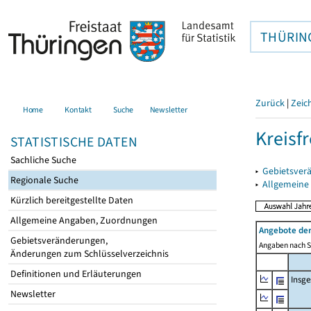
THÜRIN
Zurück
|
Zeic
Home
Kontakt
Suche
Newsletter
Kreisfr
STATISTISCHE DATEN
Sachliche Suche
▸
Gebietsverä
Regionale Suche
▸
Allgemeine
Kürzlich bereitgestellte Daten
Allgemeine Angaben, Zuordnungen
Angebote de
Gebietsveränderungen,
Angaben nach Si
Änderungen zum Schlüsselverzeichnis
Definitionen und Erläuterungen
Insg
Newsletter