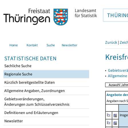
THÜRIN
Zurück
|
Zeic
Home
Kontakt
Suche
Newsletter
Kreisfr
STATISTISCHE DATEN
Sachliche Suche
▸
Gebietsverä
Regionale Suche
▸
Allgemeine
Kürzlich bereitgestellte Daten
Allgemeine Angaben, Zuordnungen
Angebote de
Gebietsveränderungen,
Angaben nach Si
Änderungen zum Schlüsselverzeichnis
Definitionen und Erläuterungen
Insg
Newsletter