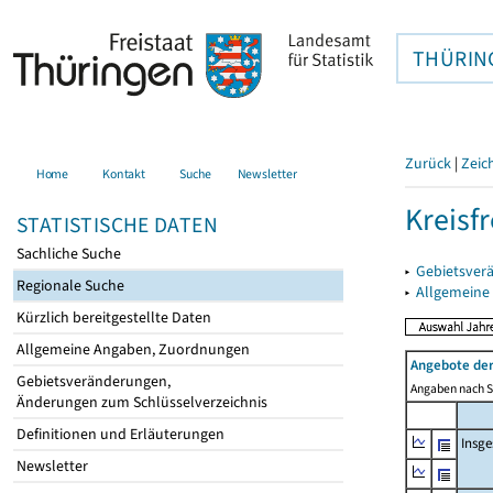
THÜRIN
Zurück
|
Zeic
Home
Kontakt
Suche
Newsletter
Kreisf
STATISTISCHE DATEN
Sachliche Suche
▸
Gebietsverä
Regionale Suche
▸
Allgemeine
Kürzlich bereitgestellte Daten
Allgemeine Angaben, Zuordnungen
Angebote de
Gebietsveränderungen,
Angaben nach Si
Änderungen zum Schlüsselverzeichnis
Definitionen und Erläuterungen
Insg
Newsletter