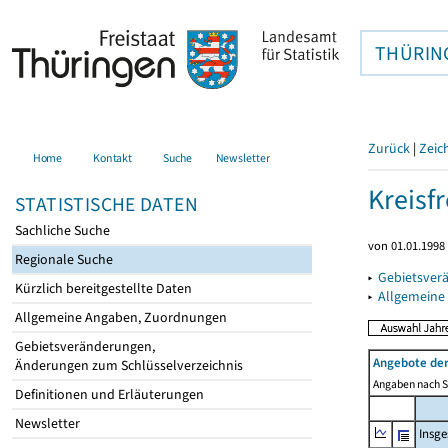
THÜRIN
Zurück
|
Zeic
Home
Kontakt
Suche
Newsletter
Kreisfr
STATISTISCHE DATEN
Sachliche Suche
von 01.01.1998 
Regionale Suche
▸
Gebietsverä
Kürzlich bereitgestellte Daten
▸
Allgemeine
Allgemeine Angaben, Zuordnungen
Gebietsveränderungen,
Angebote de
Änderungen zum Schlüsselverzeichnis
Angaben nach Si
Definitionen und Erläuterungen
Newsletter
Insg